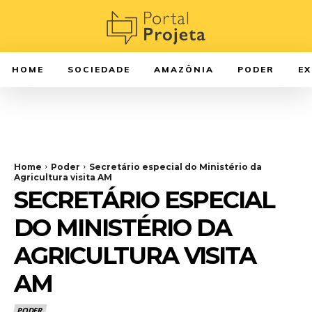
HOME
SOCIEDADE
AMAZÔNIA
PODER
E
Home
Poder
Secretário especial do Ministério da
Agricultura visita AM
SECRETÁRIO ESPECIAL
DO MINISTÉRIO DA
AGRICULTURA VISITA
AM
PODER