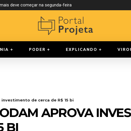
rmais deve começar na segunda-feira
s reúne cinco candidatos neste domingo na Band Amazonas
NIA
PODER
EXPLICANDO
VIRO
investimento de cerca de R$ 15 bi
CODAM APROVA INVES
 BI