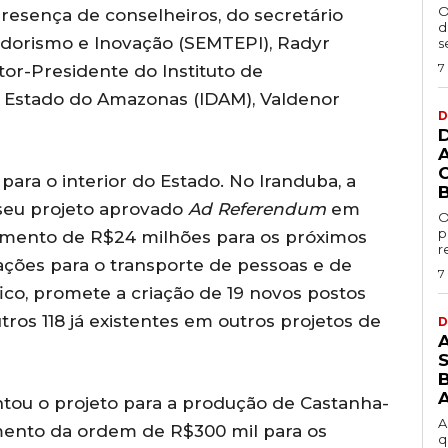
O
presença de conselheiros, do secretário
d
dorismo e Inovação (SEMTEPI), Radyr
s
7
tor-Presidente do Instituto de
 Estado do Amazonas (IDAM), Valdenor
D
ara o interior do Estado. No Iranduba, a
 seu projeto aprovado
Ad Referendum
em
O
p
timento de R$24 milhões para os próximos
r
ções para o transporte de pessoas e de
7
ico, promete a criação de 19 novos postos
tros 118 já existentes em outros projetos de
D
B
ntou o projeto para a produção de Castanha-
A
imento da ordem de R$300 mil para os
q