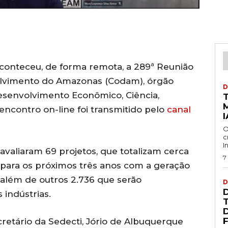
aconteceu, de forma remota, a 289ª Reunião
olvimento do Amazonas (Codam), órgão
D
Desenvolvimento Econômico, Ciência,
 encontro on-line foi transmitido pelo
canal
I
O
c
I
avaliaram 69 projetos, que totalizam cerca
7
 para os próximos três anos com a geração
 além de outros 2.736 que serão
D
 indústrias.
F
retário da Sedecti, Jório de Albuquerque