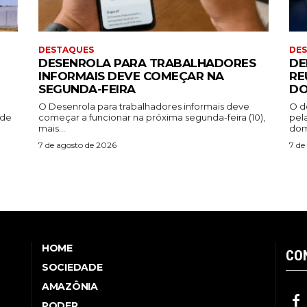
DESTAQUES
DE
DESENROLA PARA TRABALHADORES
DE
INFORMAIS DEVE COMEÇAR NA
RE
SEGUNDA-FEIRA
DO
O Desenrola para trabalhadores informais deve
O d
ade
começar a funcionar na próxima segunda-feira (10),
pel
mais...
dom
7 de agosto de 2026
7 de
HOME
CO
SOCIEDADE
AMAZÔNIA
PODER