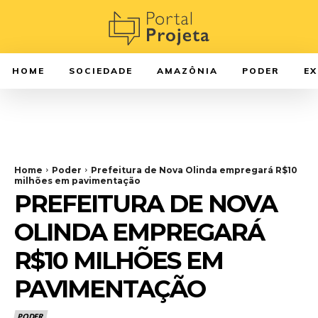
HOME
SOCIEDADE
AMAZÔNIA
PODER
E
Home
Poder
Prefeitura de Nova Olinda empregará R$10
milhões em pavimentação
PREFEITURA DE NOVA
OLINDA EMPREGARÁ
R$10 MILHÕES EM
PAVIMENTAÇÃO
PODER