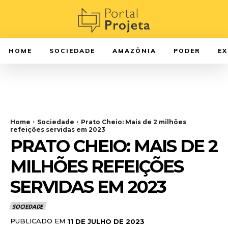
HOME
SOCIEDADE
AMAZÔNIA
PODER
E
Home
Sociedade
Prato Cheio: Mais de 2 milhões
refeições servidas em 2023
PRATO CHEIO: MAIS DE 2
MILHÕES REFEIÇÕES
SERVIDAS EM 2023
SOCIEDADE
PUBLICADO EM
11 DE JULHO DE 2023