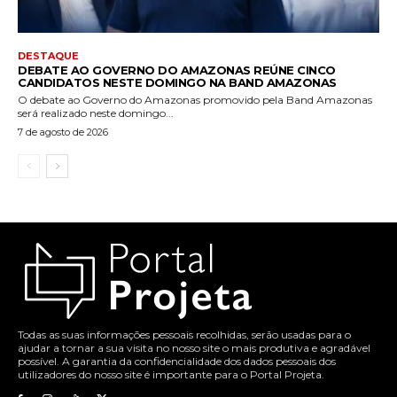
DESTAQUE
DEBATE AO GOVERNO DO AMAZONAS REÚNE CINCO
CANDIDATOS NESTE DOMINGO NA BAND AMAZONAS
O debate ao Governo do Amazonas promovido pela Band Amazonas
será realizado neste domingo...
7 de agosto de 2026
Todas as suas informações pessoais recolhidas, serão usadas para o
ajudar a tornar a sua visita no nosso site o mais produtiva e agradável
possível. A garantia da confidencialidade dos dados pessoais dos
utilizadores do nosso site é importante para o Portal Projeta.