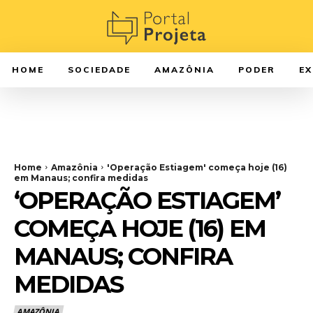
HOME
SOCIEDADE
AMAZÔNIA
PODER
E
Home
Amazônia
'Operação Estiagem' começa hoje (16)
em Manaus; confira medidas
‘OPERAÇÃO ESTIAGEM’
COMEÇA HOJE (16) EM
MANAUS; CONFIRA
MEDIDAS
AMAZÔNIA