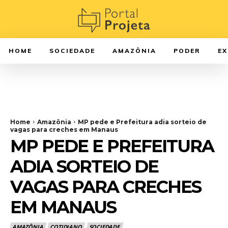
HOME
SOCIEDADE
AMAZÔNIA
PODER
E
Home
Amazônia
MP pede e Prefeitura adia sorteio de
vagas para creches em Manaus
MP PEDE E PREFEITURA
ADIA SORTEIO DE
VAGAS PARA CRECHES
EM MANAUS
AMAZÔNIA
COTIDIANO
SOCIEDADE