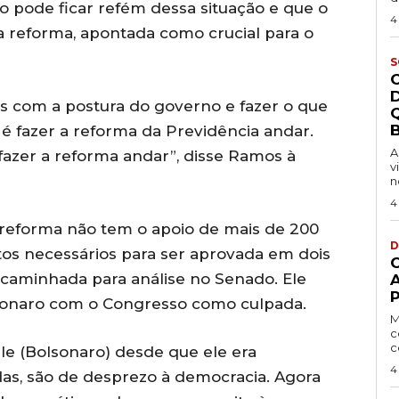
ão pode ficar refém dessa situação e que o
4
a reforma, apontada como crucial para o
S
s com a postura do governo e fazer o que
B
e é fazer a reforma da Previdência andar.
A
azer a reforma andar”, disse Ramos à
v
n
4
reforma não tem o apoio de mais de 200
D
os necessários para ser aprovada em dois
ncaminhada para análise no Senado. Ele
P
lsonaro com o Congresso como culpada.
M
c
c
e (Bolsonaro) desde que ele era
4
das, são de desprezo à democracia. Agora