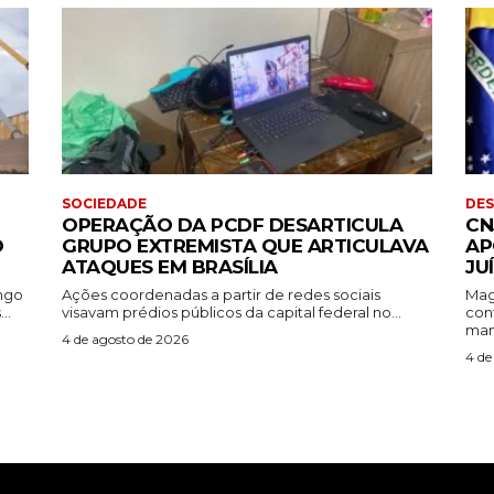
SOCIEDADE
DE
OPERAÇÃO DA PCDF DESARTICULA
CN
O
GRUPO EXTREMISTA QUE ARTICULAVA
AP
ATAQUES EM BRASÍLIA
JU
ingo
Ações coordenadas a partir de redes sociais
Mag
..
visavam prédios públicos da capital federal no...
con
mant
4 de agosto de 2026
4 de