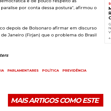
idemocrática e de pouco respeito às
S
s paralise por conta dessa postura”, afirmou o
G
o depois de Bolsonaro afirmar em discurso
N
V
 de Janeiro (Firjan) que o problema do Brasil
4
ters
IA
PARLAMENTARES
POLÍTICA
PREVIDÊNCIA
MAIS ARTIGOS COMO ESTE