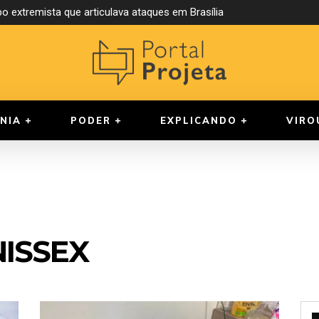
o extremista que articulava ataques em Brasília
NIA
PODER
EXPLICANDO
VIRO
ISSEX