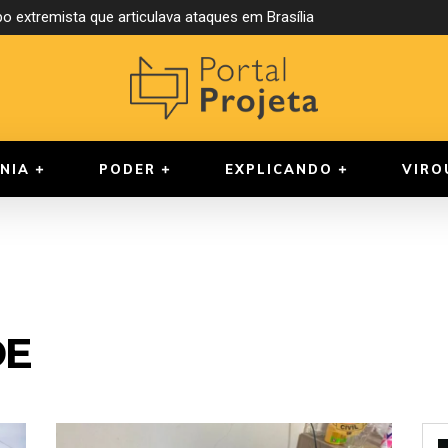
o extremista que articulava ataques em Brasília
NIA
PODER
EXPLICANDO
VIRO
DE