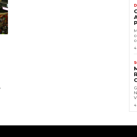
D
P
M
c
c
4
S
o
G
N
V
4