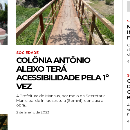
S
C
d
SOCIEDADE
d
COLÔNIA ANTÔNIO
4
ALEIXO TERÁ
ACESSIBILIDADE PELA 1º
S
VEZ
A Prefeitura de Manaus, por meio da Secretaria
B
e
Municipal de Infraestrutura (Seminf), concluiu a
A
obra...
v
2 de janeiro de 2023
n
4