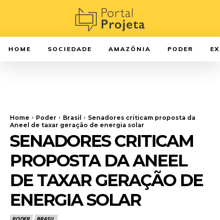
HOME
SOCIEDADE
AMAZÔNIA
PODER
E
Home
Poder
Brasil
Senadores criticam proposta da
Aneel de taxar geração de energia solar
SENADORES CRITICAM
PROPOSTA DA ANEEL
DE TAXAR GERAÇÃO DE
ENERGIA SOLAR
PODER
BRASIL