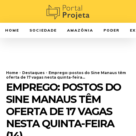
HOME
SOCIEDADE
AMAZÔNIA
PODER
E
Home
Destaques
Emprego: postos do Sine Manaus têm
oferta de 17 vagas nesta quinta-feira...
EMPREGO: POSTOS DO
SINE MANAUS TÊM
OFERTA DE 17 VAGAS
NESTA QUINTA-FEIRA
(14)